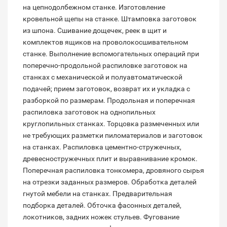
на цепнодолбежном станке. Изготовление
кровельной щепы на станке. Штамповка заготовок
из шпона. Сшивание дощечек, реек в щит и
комплектов ящиков на проволокосшивательном
станке. Выполнение вспомогательных операций при
поперечно-продольной распиловке заготовок на
станках с механической и полуавтоматической
подачей; прием заготовок, возврат их и укладка с
разборкой по размерам. Продольная и поперечная
распиловка заготовок на однопильных
круглопильных станках. Торцовка размеченных или
не требующих разметки пиломатериалов и заготовок
на станках. Распиловка цементно-стружечных,
древесностружечных плит и выравнивание кромок.
Поперечная распиловка тонкомера, дровяного сырья
на отрезки заданных размеров. Обработка деталей
гнутой мебели на станках. Предварительная
подборка деталей. Обточка фасонных деталей,
локотников, задних ножек стульев. Фугование