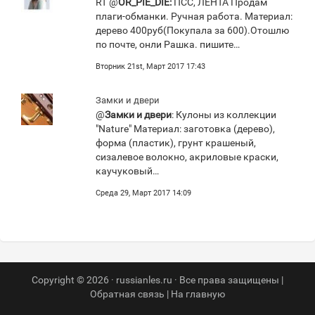
RT @
OR_PIE_DIE:
ПСС, ЛЕНТА Продам
плаги-обманки. Ручная работа. Материал:
дерево 400руб(Покупала за 600).Отошлю
по почте, онли Рашка. пишите…
Вторник 21st, Март 2017 17:43
Замки и двери
@
Замки и двери
: Кулоны из коллекции
"Nature" Материал: заготовка (дерево),
форма (пластик), грунт крашеный,
сизалевое волокно, акриловые краски,
каучуковый…
Среда 29, Март 2017 14:09
Copyright © 2026 · russianles.ru · Все права защищены |
Обратная связь
|
На главную