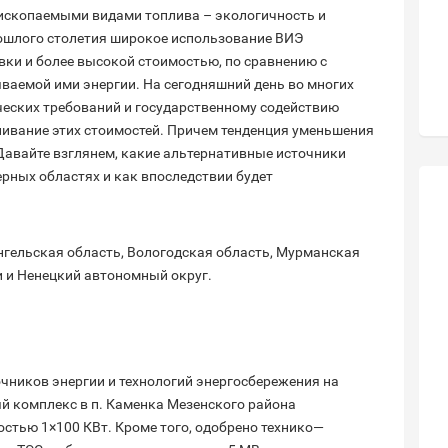
 ископаемыми видами топлива – экологичность и
рошлого столетия широкое использование ВИЭ
ки и более высокой стоимостью, по сравнению с
аемой ими энергии. На сегодняшний день во многих
ческих требований и государственному содействию
ивание этих стоимостей. Причем тенденция уменьшения
Давайте взглянем, какие альтернативные источники
ерных областях и как впоследствии будет
гельская область, Вологодская область, Мурманская
и и Ненецкий автономный округ.
чников энергии и технологий энергосбережения на
й комплекс в п. Каменка Мезенского района
стью 1×100 КВт. Кроме того, одобрено технико—