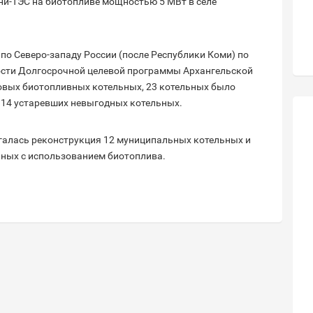
ни-ТЭС на биотопливе мощностью 5 МВт в селе
по Северо-западу России (после Республики Коми) по
ности Долгосрочной целевой программы Архангельской
новых биотопливных котельных, 23 котельных было
 14 устаревших невыгодных котельных.
агалась реконструкция 12 муниципальных котельных и
ьных с использованием биотоплива.