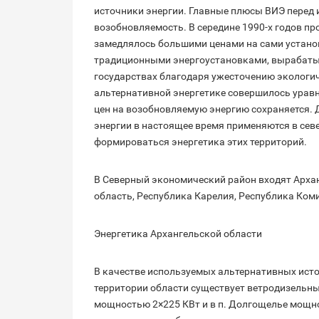
источники энергии. Главные плюсы ВИЭ перед
возобновляемость. В середине 1990-х годов п
замедлялось большими ценами на сами установ
традиционными энергоустановками, вырабатыв
государствах благодаря ужесточению экологи
альтернативной энергетике совершилось уравн
цен на возобновляемую энергию сохраняется. 
энергии в настоящее время применяются в сев
формироваться энергетика этих территорий.
В Северный экономический район входят Архан
область, Республика Карелия, Республика Ком
Энергетика Архангельской области
В качестве используемых альтернативных исто
территории области существует ветродизельны
мощностью 2×225 КВт и в п. Долгощелье мощно